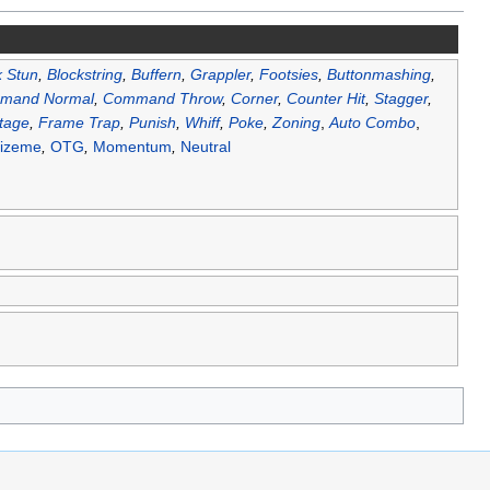
k Stun
,
Blockstring
,
Buffern
,
Grappler
,
Footsies
,
Buttonmashing
,
mand Normal
,
Command Throw
,
Corner
,
Counter Hit
,
Stagger
,
tage
,
Frame Trap
,
Punish
,
Whiff
,
Poke
,
Zoning
,
Auto Combo
,
izeme
,
OTG
,
Momentum
,
Neutral