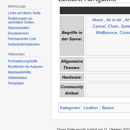
Werkzeuge
Links auf diese Seite
Änderungen an
Abare
,
Air to Air
,
Ai
verlinkten Seiten
Cancel
,
Chain
,
Syst
Spezialseiten
Begriffe in
Wallbounce
,
Cros
Druckversion
der Szene:
Permanenter Link
Seiten­informationen
Hilfeseiten
Allgemeine
Formatierungshilfe
Richtlinien für Autoren
Themen:
MediawikiHilfe
Hardware:
Artikelstatus
Templates
Community
Artikel:
Kategorien
:
Lexikon
Basics
Diese Seite wurde zuletzt am 21. Oktober 201