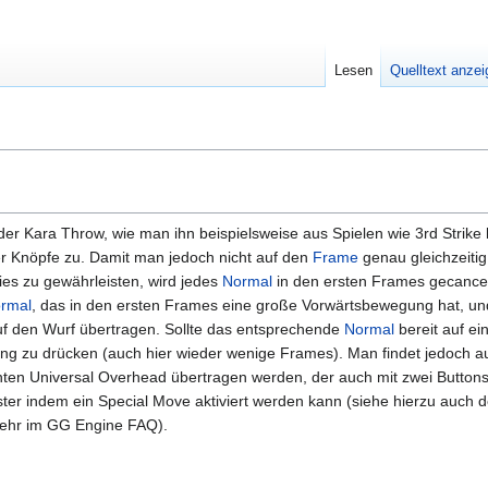
Lesen
Quelltext anze
der Kara Throw, wie man ihn beispielsweise aus Spielen wie 3rd Strike 
r Knöpfe zu. Damit man jedoch nicht auf den
Frame
genau gleichzeitig
es zu gewährleisten, wird jedes
Normal
in den ersten Frames gecancelt
rmal
, das in den ersten Frames eine große Vorwärtsbewegung hat, und
 den Wurf übertragen. Sollte das entsprechende
Normal
bereit auf ei
rung zu drücken (auch hier wieder wenige Frames). Man findet jedoch 
n Universal Overhead übertragen werden, der auch mit zwei Buttons a
er indem ein Special Move aktiviert werden kann (siehe hierzu auch de
mehr im GG Engine FAQ).