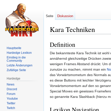
Seite
Diskussion
Kara Techniken
Definition
Zur
Zur
Hauptseite
Navigation
Suche
Hardedge Lexikon
Die bekannteste Kara Technik ist wohl 
springen
springen
Einstieg in die
annähernd gleichzeitige Drücken zweie
Community
wenigen Frames Abstand drückt. Um di
Letzte Änderungen
zunutze zu machen, nimmt man ein
No
Zufällige Seite
das Vorwärtsmometum des Normals auf
Hardedge
es diese Buttons mit leichter Verzöge
News
Vorwärtsmomentum auf den so genannte
Discord
Special Moves ein gewisses Framefenst
Forum
so genannte Kara Slashback (hierzu 
Youtube
Twitter
Lexikon Navigation
Twitch