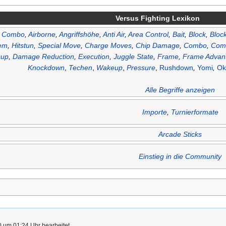
Versus Fighting Lexikon
r Combo
,
Airborne
,
Angriffshöhe
,
Anti Air
,
Area Control
,
Bait
,
Block
,
Bloc
em
,
Hitstun
,
Special Move
,
Charge Moves
,
Chip Damage
,
Combo
,
Com
sup
,
Damage Reduction
,
Execution
,
Juggle State
,
Frame
,
Frame Advan
Knockdown
,
Techen
,
Wakeup
,
Pressure
,
Rushdown
,
Yomi
,
Ok
Alle Begriffe anzeigen
Importe
,
Turnierformate
Arcade Sticks
Einstieg in die Community
0 um 01:24 Uhr bearbeitet.