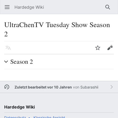
Hardedge Wiki
Hauptmenü öffnen
Such
UltraChenTV Tuesday Show Season
2
Sprache
Beobachten
Bearbeiten
Season 2
Zuletzt bearbeitet vor 10 Jahren
von
Subarashii
Hardedge Wiki
Datenschutz
Klassische Ansicht