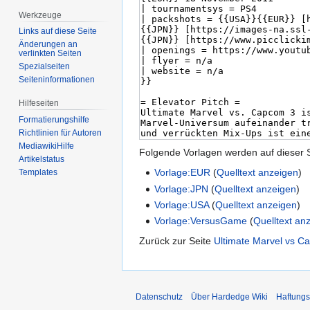
Werkzeuge
Links auf diese Seite
Änderungen an
verlinkten Seiten
Spezialseiten
Seiten­informationen
Hilfeseiten
Formatierungshilfe
Richtlinien für Autoren
MediawikiHilfe
Folgende Vorlagen werden auf dieser 
Artikelstatus
Vorlage:EUR
(
Quelltext anzeigen
)
Templates
Vorlage:JPN
(
Quelltext anzeigen
)
Vorlage:USA
(
Quelltext anzeigen
)
Vorlage:VersusGame
(
Quelltext an
Zurück zur Seite
Ultimate Marvel vs C
Datenschutz
Über Hardedge Wiki
Haftungs