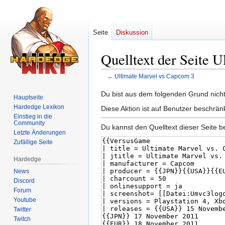
Seite
Diskussion
Quelltext der Seite 
←
Ultimate Marvel vs Capcom 3
Zur
Zur
Du bist aus dem folgenden Grund nicht 
Hauptseite
Navigation
Suche
Hardedge Lexikon
Diese Aktion ist auf Benutzer beschrän
springen
springen
Einstieg in die
Community
Du kannst den Quelltext dieser Seite b
Letzte Änderungen
Zufällige Seite
Hardedge
News
Discord
Forum
Youtube
Twitter
Twitch