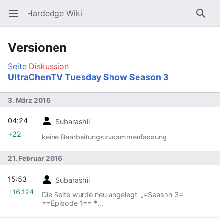
Hardedge Wiki
Hauptmenü öffnen
Such
Versionen
Seite
Diskussion
UltraChenTV Tuesday Show Season 3
3. März 2016
04:24
Subarashii
+22
keine Bearbeitungszusammenfassung
21. Februar 2016
15:53
Subarashii
+16.124
Die Seite wurde neu angelegt: „=Season 3=
==Episode 1== *
[https://www.youtube.com/watch?
v=3ehyQfXbnGA <nowiki>Tuesday S3 Ep1 - 2013