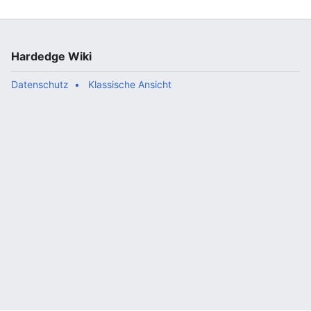
in Review Pt1</nowiki>] *
[https://www.youtube.com/watch?v…“
Hardedge Wiki
Datenschutz
Klassische Ansicht