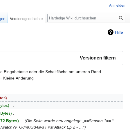
Anmelden
Suche
igen
Versionsgeschichte
Hilfe
Versionen filtern
ie Eingabetaste oder die Schaltfläche am unteren Rand.
= Kleine Änderung
tes
‎
ytes
‎
 Bytes
‎
972 Bytes
‎
Die Seite wurde neu angelegt: „==Season 1== *
om/watch?v=G8m0Gd4ilvs First Attack Ep 2 - …“