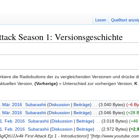
Lesen
Quelltext anze
tack Season 1: Versionsgeschichte
kiere die Radiobuttons der zu vergleichenden Versionen und drücke d
ktuellen Version,
(Vorherige)
= Unterschied zur vorherigen Version,
K
. Mär. 2016
‎
Subarashii
Diskussion
Beiträge
‎
3.040 Bytes
−6 By
. Mär. 2016
‎
Subarashii
Diskussion
Beiträge
‎
3.046 Bytes
+28 B
21. Feb. 2016
‎
Subarashii
Diskussion
Beiträge
‎
3.018 Bytes
+46
21. Feb. 2016
‎
Subarashii
Diskussion
Beiträge
‎
2.972 Bytes
+2.
lQtUJJv4k First Attack Ep 1 - Introductions!] *[http://www.youtube.c