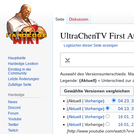
Seite
Diskussion
UltraChenTV First At
Logbücher dieser Seite anzeigen
Zur
Zur
Hauptseite
Ausklappen
Navigation
Suche
Hardedge Lexikon
springen
springen
Einstieg in die
Community
Auswahl des Versionsunterschieds: Mar
Letzte Änderungen
Legende:
(Aktuell)
= Unterschied zur a
Zufällige Seite
Hardedge
Aktuell
Vorherige
04:23, 3
3.
News
K
Discord
März
Aktuell
Vorherige
04:13, 3
Forum
e
2016
K
Aktuell
Vorherige
16:01, 
21.
Youtube
i
e
K
Februar
Aktuell
Vorherige
16:01, 
Twitter
n
i
e
2016
Twitch
[http://www.youtube.com/watch?v=Ag
e