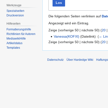
Los
Werkzeuge
Spezialseiten
Druckversion
Die folgenden Seiten verlinken auf
Dat
Angezeigt wird ein Eintrag.
Hilfeseiten
Formatierungshilfe
Zeige (
vorherige 50
|
nächste 50
) (
20
Richtlinien für Autoren
Vanessa(KOFXI)
(Dateilink) ‎
(
← Lin
MediawikiHilfe
Zeige (
vorherige 50
|
nächste 50
) (
20
Artikelstatus
Templates
Datenschutz
Über Hardedge Wiki
Haftungs