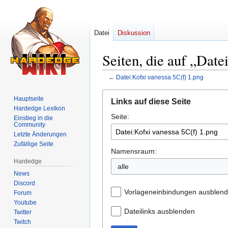
Datei
Diskussion
Seiten, die auf „Date
←
Datei:Kofxi vanessa 5C(f) 1.png
Zur
Zur
Hauptseite
Links auf diese Seite
Navigation
Suche
Hardedge Lexikon
Seite:
springen
springen
Einstieg in die
Community
Letzte Änderungen
Zufällige Seite
Namensraum:
Hardedge
alle
News
Discord
Vorlageneinbindungen ausblen
Forum
Youtube
Dateilinks ausblenden
Twitter
Twitch