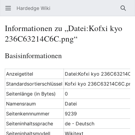
Hardedge Wiki
Hauptmenü öffnen
Such
Informationen zu „Datei:Kofxi kyo
236C63214C6C.png“
Basisinformationen
Anzeigetitel
Datei:Kofxi kyo 236C63214C
Standardsortierschlüssel
Kofxi kyo 236C63214C6C.png
Seitenlänge (in Bytes)
0
Namensraum
Datei
Seitenkennnummer
9239
Seiteninhaltssprache
de - Deutsch
Seiteninhaltsmodell
Wikitext