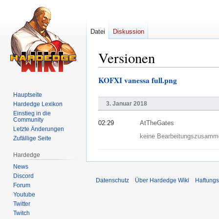
Datei
Diskussion
Versionen
KOFXI vanessa full.png
Zur
Zur
Navigation
Suche
Hauptseite
springen
springen
3. Januar 2018
Hardedge Lexikon
Einstieg in die
Community
02:29
AtTheGates
Letzte Änderungen
keine Bearbeitungszusamm
Zufällige Seite
Hardedge
News
Discord
Datenschutz
Über Hardedge Wiki
Haftungs
Forum
Youtube
Twitter
Twitch