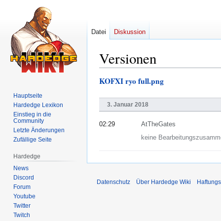
Datei
Diskussion
Versionen
KOFXI ryo full.png
Zur
Zur
Navigation
Suche
Hauptseite
springen
springen
3. Januar 2018
Hardedge Lexikon
Einstieg in die
Community
02:29
AtTheGates
Letzte Änderungen
keine Bearbeitungszusamm
Zufällige Seite
Hardedge
News
Discord
Datenschutz
Über Hardedge Wiki
Haftungs
Forum
Youtube
Twitter
Twitch