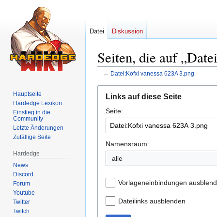
Datei
Diskussion
Seiten, die auf „Date
←
Datei:Kofxi vanessa 623A 3.png
Zur
Zur
Hauptseite
Links auf diese Seite
Navigation
Suche
Hardedge Lexikon
Seite:
springen
springen
Einstieg in die
Community
Letzte Änderungen
Zufällige Seite
Namensraum:
Hardedge
alle
News
Discord
Vorlageneinbindungen ausblen
Forum
Youtube
Dateilinks ausblenden
Twitter
Twitch