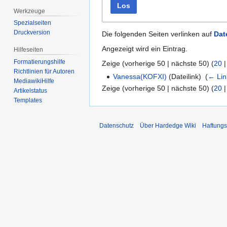
Los
Werkzeuge
Spezialseiten
Druckversion
Die folgenden Seiten verlinken auf
Dat
Angezeigt wird ein Eintrag.
Hilfeseiten
Formatierungshilfe
Zeige (
vorherige 50
|
nächste 50
) (
20
Richtlinien für Autoren
Vanessa(KOFXI)
(Dateilink) ‎
(
← Lin
MediawikiHilfe
Zeige (
vorherige 50
|
nächste 50
) (
20
Artikelstatus
Templates
Datenschutz
Über Hardedge Wiki
Haftungs