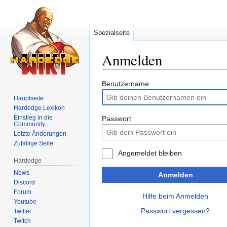
Spezialseite
Anmelden
Zur
Zur
Benutzername
Navigation
Suche
Hauptseite
springen
springen
Hardedge Lexikon
Einstieg in die
Passwort
Community
Letzte Änderungen
Zufällige Seite
Angemeldet bleiben
Hardedge
News
Anmelden
Discord
Forum
Hilfe beim Anmelden
Youtube
Passwort vergessen?
Twitter
Twitch