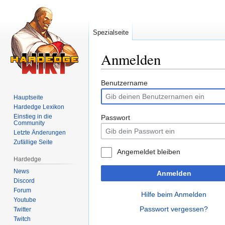
Spezialseite
Anmelden
Zur
Zur
Benutzername
Navigation
Suche
Hauptseite
springen
springen
Hardedge Lexikon
Einstieg in die
Passwort
Community
Letzte Änderungen
Zufällige Seite
Angemeldet bleiben
Hardedge
News
Anmelden
Discord
Forum
Hilfe beim Anmelden
Youtube
Passwort vergessen?
Twitter
Twitch