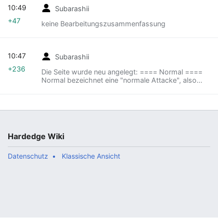
10:49
Subarashii
+47
keine Bearbeitungszusammenfassung
10:47
Subarashii
+236
Die Seite wurde neu angelegt: ==== Normal ====
Normal bezeichnet eine "normale Attacke", also
einen Angriff, der nur durch Drücken eines Buttons
oder durch einen Button und eine Richtung
ausgelöst...
Hardedge Wiki
Datenschutz
Klassische Ansicht