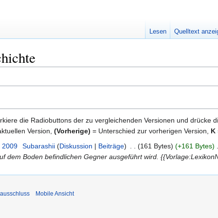
Lesen
Quelltext anze
hichte
kiere die Radiobuttons der zu vergleichenden Versionen und drücke d
ktuellen Version,
(Vorherige)
= Unterschied zur vorherigen Version,
K
. 2009
‎
Subarashii
Diskussion
Beiträge
‎
161 Bytes
+161 Bytes
‎
f dem Boden befindlichen Gegner ausgeführt wird. {{Vorlage:Lexikon
ausschluss
Mobile Ansicht