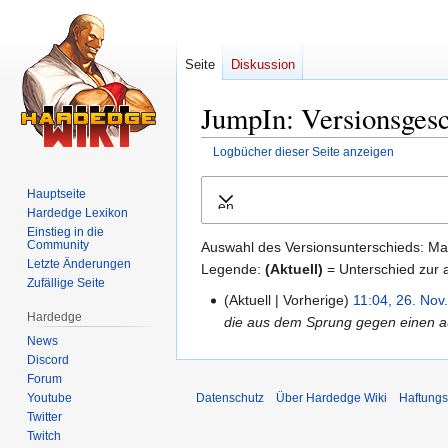
Seite
Diskussion
JumpIn: Versionsgesc
Logbücher dieser Seite anzeigen
Zur
Zur
Hauptseite
Ausklappen
Navigation
Suche
Hardedge Lexikon
springen
springen
Einstieg in die
Community
Auswahl des Versionsunterschieds: Mar
Letzte Änderungen
Legende:
(Aktuell)
= Unterschied zur a
Zufällige Seite
Aktuell
Vorherige
11:04, 26. Nov
26.
Hardedge
die aus dem Sprung gegen einen au
November
News
2009
Discord
Forum
Youtube
Datenschutz
Über Hardedge Wiki
Haftungs
Twitter
Twitch