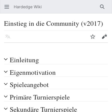
Hardedge Wiki
Hauptmenü öffnen
Such
Einstieg in die Community (v2017)
Sprache
Beobachten
Bearbeiten
Einleitung
Eigenmotivation
Spieleangebot
Primäre Turnierspiele
Sekundäre Turnierspiele