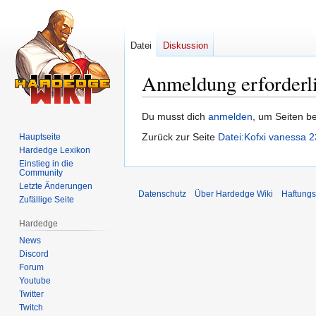
Datei
Diskussion
Anmeldung erforderl
Zur
Zur
Du musst dich
anmelden
, um Seiten b
Navigation
Suche
Zurück zur Seite
Datei:Kofxi vanessa 
Hauptseite
springen
springen
Hardedge Lexikon
Einstieg in die
Community
Letzte Änderungen
Datenschutz
Über Hardedge Wiki
Haftungs
Zufällige Seite
Hardedge
News
Discord
Forum
Youtube
Twitter
Twitch