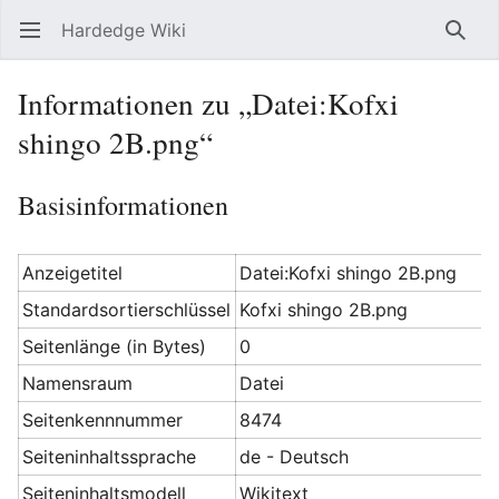
Hardedge Wiki
Hauptmenü öffnen
Such
Informationen zu „Datei:Kofxi
shingo 2B.png“
Basisinformationen
Anzeigetitel
Datei:Kofxi shingo 2B.png
Standardsortierschlüssel
Kofxi shingo 2B.png
Seitenlänge (in Bytes)
0
Namensraum
Datei
Seitenkennnummer
8474
Seiteninhaltssprache
de - Deutsch
Seiteninhaltsmodell
Wikitext